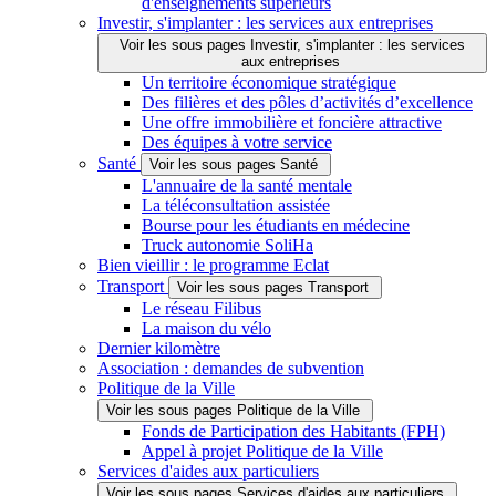
d'enseignements supérieurs
Investir, s'implanter : les services aux entreprises
Voir les sous pages Investir, s'implanter : les services
aux entreprises
Un territoire économique stratégique
Des filières et des pôles d’activités d’excellence
Une offre immobilière et foncière attractive
Des équipes à votre service
Santé
Voir les sous pages Santé
L'annuaire de la santé mentale
La téléconsultation assistée
Bourse pour les étudiants en médecine
Truck autonomie SoliHa
Bien vieillir : le programme Eclat
Transport
Voir les sous pages Transport
Le réseau Filibus
La maison du vélo
Dernier kilomètre
Association : demandes de subvention
Politique de la Ville
Voir les sous pages Politique de la Ville
Fonds de Participation des Habitants (FPH)
Appel à projet Politique de la Ville
Services d'aides aux particuliers
Voir les sous pages Services d'aides aux particuliers