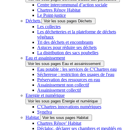
Centre intercommunal d’action sociale
Chartres Rénov Habitat
Le Point-justice
Déchets
Voir les sous pages Déchets
Les collectes
Les déchetteries et la plateforme de déchets
végétaux
Tri des déchets et encombrants
Astuces pour réduire ses déchets
La distribution des sacs poubelles
Eau et assainissement
Voir les sous pages Eau et assainissement
Eau potable : les services de C'Chartres eau
Sécheresse : restriction des usages de l'eau
Préservation des ressources en eau
Assainissement non collectif
Assainissement collectif
Energie et numérique
Voir les sous pages Energie et numérique
C'Chartres innovations numériques
Synelva
Habitat
Voir les sous pages Habitat
Chartres Rénov' Habitat
Déclaloc, déclarer ses chambres et meublés en