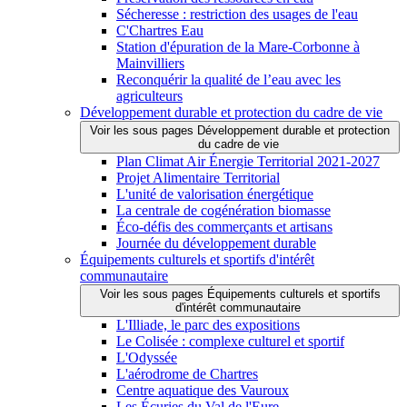
Sécheresse : restriction des usages de l'eau
C'Chartres Eau
Station d'épuration de la Mare-Corbonne à
Mainvilliers
Reconquérir la qualité de l’eau avec les
agriculteurs
Développement durable et protection du cadre de vie
Voir les sous pages Développement durable et protection
du cadre de vie
Plan Climat Air Énergie Territorial 2021-2027
Projet Alimentaire Territorial
L'unité de valorisation énergétique
La centrale de cogénération biomasse
Éco-défis des commerçants et artisans
Journée du développement durable
Équipements culturels et sportifs d'intérêt
communautaire
Voir les sous pages Équipements culturels et sportifs
d'intérêt communautaire
L'Illiade, le parc des expositions
Le Colisée : complexe culturel et sportif
L'Odyssée
L'aérodrome de Chartres
Centre aquatique des Vauroux
Les Écuries du Val de l'Eure