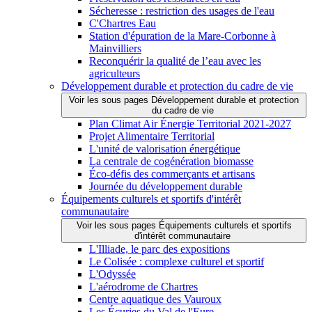
Sécheresse : restriction des usages de l'eau
C'Chartres Eau
Station d'épuration de la Mare-Corbonne à
Mainvilliers
Reconquérir la qualité de l’eau avec les
agriculteurs
Développement durable et protection du cadre de vie
Voir les sous pages Développement durable et protection
du cadre de vie
Plan Climat Air Énergie Territorial 2021-2027
Projet Alimentaire Territorial
L'unité de valorisation énergétique
La centrale de cogénération biomasse
Éco-défis des commerçants et artisans
Journée du développement durable
Équipements culturels et sportifs d'intérêt
communautaire
Voir les sous pages Équipements culturels et sportifs
d'intérêt communautaire
L'Illiade, le parc des expositions
Le Colisée : complexe culturel et sportif
L'Odyssée
L'aérodrome de Chartres
Centre aquatique des Vauroux
Les Écuries du Val de l'Eure