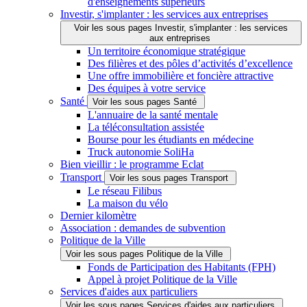
d'enseignements supérieurs
Investir, s'implanter : les services aux entreprises
Voir les sous pages Investir, s'implanter : les services
aux entreprises
Un territoire économique stratégique
Des filières et des pôles d’activités d’excellence
Une offre immobilière et foncière attractive
Des équipes à votre service
Santé
Voir les sous pages Santé
L'annuaire de la santé mentale
La téléconsultation assistée
Bourse pour les étudiants en médecine
Truck autonomie SoliHa
Bien vieillir : le programme Eclat
Transport
Voir les sous pages Transport
Le réseau Filibus
La maison du vélo
Dernier kilomètre
Association : demandes de subvention
Politique de la Ville
Voir les sous pages Politique de la Ville
Fonds de Participation des Habitants (FPH)
Appel à projet Politique de la Ville
Services d'aides aux particuliers
Voir les sous pages Services d'aides aux particuliers