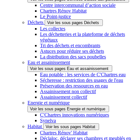
Centre intercommunal d’action sociale
Chartres Rénov Habitat
Le Point-justice
Déchets
Voir les sous pages Déchets
Les collectes
Les déchetteries et la plateforme de déchets
végétaux
Tri des déchets et encombrants
Astuces pour réduire ses déchets
La distribution des sacs poubelles
Eau et assainissement
Voir les sous pages Eau et assainissement
Eau potable : les services de C'Chartres eau
Sécheresse : restriction des usages de l'eau
Préservation des ressources en eau
Assainissement non collectif
Assainissement collectif
Energie et numérique
Voir les sous pages Energie et numérique
C'Chartres innovations numériques
Synelva
Habitat
Voir les sous pages Habitat
Chartres Rénov' Habitat
Déclaloc, déclarer ses chambres et meublés en