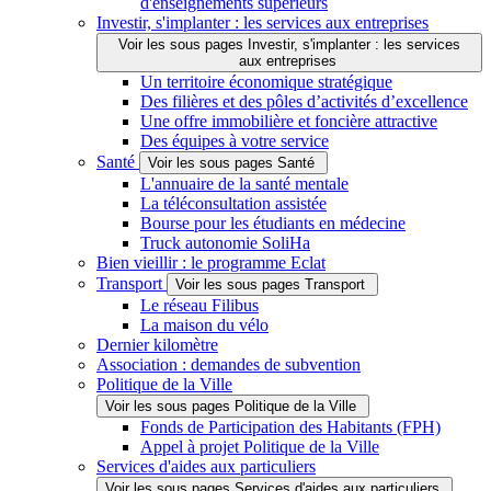
d'enseignements supérieurs
Investir, s'implanter : les services aux entreprises
Voir les sous pages Investir, s'implanter : les services
aux entreprises
Un territoire économique stratégique
Des filières et des pôles d’activités d’excellence
Une offre immobilière et foncière attractive
Des équipes à votre service
Santé
Voir les sous pages Santé
L'annuaire de la santé mentale
La téléconsultation assistée
Bourse pour les étudiants en médecine
Truck autonomie SoliHa
Bien vieillir : le programme Eclat
Transport
Voir les sous pages Transport
Le réseau Filibus
La maison du vélo
Dernier kilomètre
Association : demandes de subvention
Politique de la Ville
Voir les sous pages Politique de la Ville
Fonds de Participation des Habitants (FPH)
Appel à projet Politique de la Ville
Services d'aides aux particuliers
Voir les sous pages Services d'aides aux particuliers