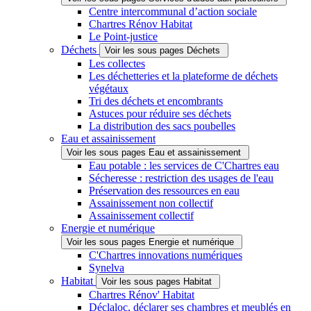
Centre intercommunal d’action sociale
Chartres Rénov Habitat
Le Point-justice
Déchets
Voir les sous pages Déchets
Les collectes
Les déchetteries et la plateforme de déchets
végétaux
Tri des déchets et encombrants
Astuces pour réduire ses déchets
La distribution des sacs poubelles
Eau et assainissement
Voir les sous pages Eau et assainissement
Eau potable : les services de C'Chartres eau
Sécheresse : restriction des usages de l'eau
Préservation des ressources en eau
Assainissement non collectif
Assainissement collectif
Energie et numérique
Voir les sous pages Energie et numérique
C'Chartres innovations numériques
Synelva
Habitat
Voir les sous pages Habitat
Chartres Rénov' Habitat
Déclaloc, déclarer ses chambres et meublés en