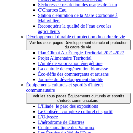
Sécheresse : restriction des usages de l'eau
C'Chartres Eau
Station d'épuration de la Mare-Corbonne à
Mainvilliers
Reconquérir la qualité de l’eau avec les
agriculteurs
Développement durable et protection du cadre de vie
Voir les sous pages Développement durable et protection
du cadre de vie
Plan Climat Air Énergie Territorial 2021-2027
Projet Alimentaire Territorial
L'unité de valorisation énergétique
La centrale de cogénération biomasse
Éco-défis des commerçants et artisans
Journée du développement durable
Équipements culturels et sportifs d'intérêt
communautaire
Voir les sous pages Équipements culturels et sportifs
d'intérêt communautaire
L'Illiade, le parc des expositions
Le Colisée : complexe culturel et sportif
L'Odyssée
L'aérodrome de Chartres
Centre aquatique des Vauroux
Les Écuries du Val de l'Eure