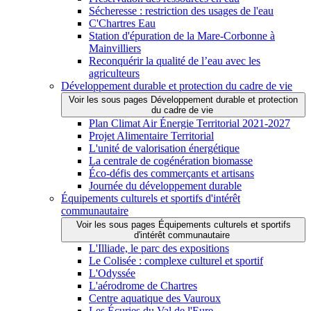
Sécheresse : restriction des usages de l'eau
C'Chartres Eau
Station d'épuration de la Mare-Corbonne à
Mainvilliers
Reconquérir la qualité de l’eau avec les
agriculteurs
Développement durable et protection du cadre de vie
Voir les sous pages Développement durable et protection
du cadre de vie
Plan Climat Air Énergie Territorial 2021-2027
Projet Alimentaire Territorial
L'unité de valorisation énergétique
La centrale de cogénération biomasse
Éco-défis des commerçants et artisans
Journée du développement durable
Équipements culturels et sportifs d'intérêt
communautaire
Voir les sous pages Équipements culturels et sportifs
d'intérêt communautaire
L'Illiade, le parc des expositions
Le Colisée : complexe culturel et sportif
L'Odyssée
L'aérodrome de Chartres
Centre aquatique des Vauroux
Les Écuries du Val de l'Eure