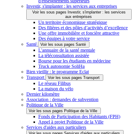
d'enseignements supérieurs
Investir, s'implanter : les services aux entreprises
Voir les sous pages Investir, s'implanter : les services
aux entreprises
Un territoire économique stratégique
Des filières et des pôles d’activités d’excellence
Une offre immobilière et foncière attractive
Des équipes à votre service
Santé
Voir les sous pages Santé
L'annuaire de la santé mentale
La téléconsultation assistée
Bourse pour les étudiants en médecine
Truck autonomie SoliHa
Bien vieillir : le programme Eclat
Transport
Voir les sous pages Transport
Le réseau Filibus
La maison du vélo
Dernier kilomètre
Association : demandes de subvention
Politique de la Ville
Voir les sous pages Politique de la Ville
Fonds de Participation des Habitants (FPH)
Appel à projet Politique de la Ville
Services d'aides aux particuliers
Voir les sous pages Services d'aides aux particuliers