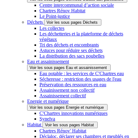
Centre intercommunal d’action sociale
Chartres Rénov Habitat
Le Point-justice
Déchets
Voir les sous pages Déchets
Les collectes
Les déchetteries et la plateforme de déchets
végétaux
Tri des déchets et encombrants
Astuces pour réduire ses déchets
La distribution des sacs poubelles
Eau et assainissement
Voir les sous pages Eau et assainissement
Eau potable : les services de C'Chartres eau
Sécheresse : restriction des usages de l'eau
Préservation des ressources en eau
Assainissement non collectif
Assainissement collectif
Energie et numérique
Voir les sous pages Energie et numérique
C'Chartres innovations numériques
Synelva
Habitat
Voir les sous pages Habitat
Chartres Rénov' Habitat
Déclaloc, déclarer ses chambres et meublés en