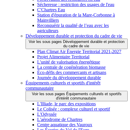
Sécheresse : restriction des usages de l'eau
C'Chartres Eau
Station d'épuration de la Mare-Corbonne à
Mainvilliers
Reconquérir la qualité de l’eau avec les
agriculteurs
Développement durable et protection du cadre de vie
Voir les sous pages Développement durable et protection
du cadre de vie
Plan Climat Air Énergie Territorial 2021-2027
Projet Alimentaire Territorial
L'unité de valorisation énergétique
La centrale de cogénération biomasse
Éco-défis des commerçants et artisans
Journée du développement durable
Équipements culturels et sportifs d'intérêt
communautaire
Voir les sous pages Équipements culturels et sportifs
d'intérêt communautaire
L'Illiade, le parc des expositions
Le Colisée : complexe culturel et sportif
L'Odyssée
L'aérodrome de Chartres
Centre aquatique des Vauroux
Les Écuries du Val de l'Eure