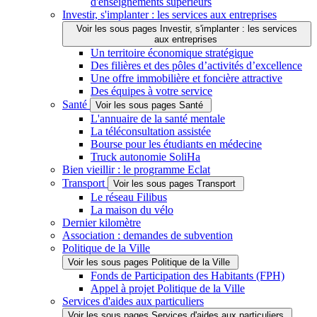
d'enseignements supérieurs
Investir, s'implanter : les services aux entreprises
Voir les sous pages Investir, s'implanter : les services
aux entreprises
Un territoire économique stratégique
Des filières et des pôles d’activités d’excellence
Une offre immobilière et foncière attractive
Des équipes à votre service
Santé
Voir les sous pages Santé
L'annuaire de la santé mentale
La téléconsultation assistée
Bourse pour les étudiants en médecine
Truck autonomie SoliHa
Bien vieillir : le programme Eclat
Transport
Voir les sous pages Transport
Le réseau Filibus
La maison du vélo
Dernier kilomètre
Association : demandes de subvention
Politique de la Ville
Voir les sous pages Politique de la Ville
Fonds de Participation des Habitants (FPH)
Appel à projet Politique de la Ville
Services d'aides aux particuliers
Voir les sous pages Services d'aides aux particuliers