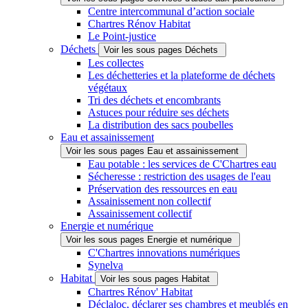
Centre intercommunal d’action sociale
Chartres Rénov Habitat
Le Point-justice
Déchets
Voir les sous pages Déchets
Les collectes
Les déchetteries et la plateforme de déchets
végétaux
Tri des déchets et encombrants
Astuces pour réduire ses déchets
La distribution des sacs poubelles
Eau et assainissement
Voir les sous pages Eau et assainissement
Eau potable : les services de C'Chartres eau
Sécheresse : restriction des usages de l'eau
Préservation des ressources en eau
Assainissement non collectif
Assainissement collectif
Energie et numérique
Voir les sous pages Energie et numérique
C'Chartres innovations numériques
Synelva
Habitat
Voir les sous pages Habitat
Chartres Rénov' Habitat
Déclaloc, déclarer ses chambres et meublés en